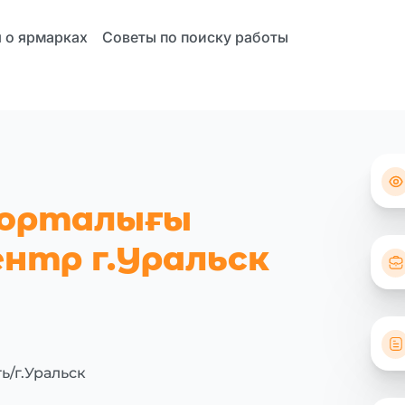
 о ярмарках
Советы по поиску работы
 орталығы
нтр г.Уральск
ь/г.Уральск