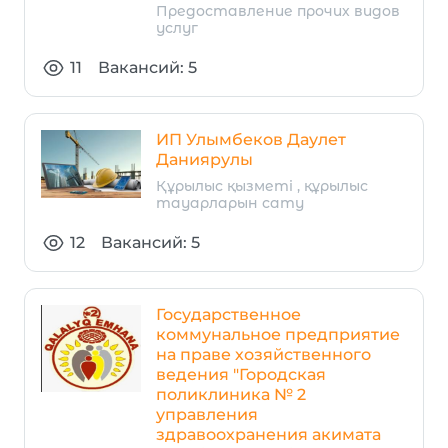
Предоставление прочих видов
услуг
11
Вакансий: 5
ИП Улымбеков Даулет
Даниярулы
Құрылыс қызметі , құрылыс
тауарларын сату
12
Вакансий: 5
Государственное
коммунальное предприятие
на праве хозяйственного
ведения "Городская
поликлиника № 2
управления
здравоохранения акимата