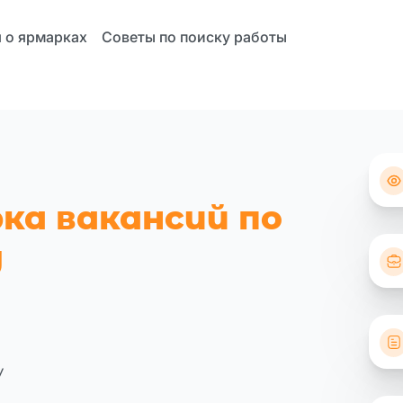
 о ярмарках
Советы по поиску работы
ка вакансий по
у
у