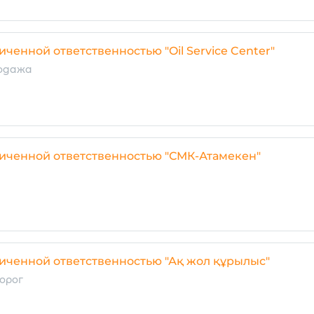
ченной ответственностью "Oil Service Center"
родажа
ниченной ответственностью "СМК-Атамекен"
иченной ответственностью "Ақ жол құрылыс"
орог