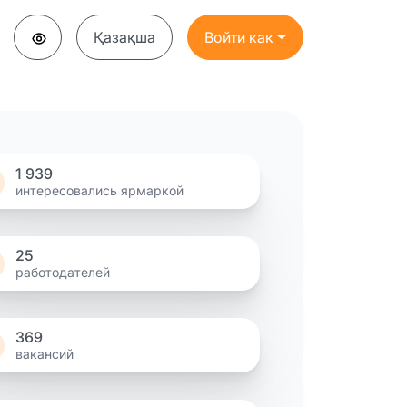
Қазақша
Войти как
1 939
интересовались ярмаркой
25
работодателей
369
вакансий