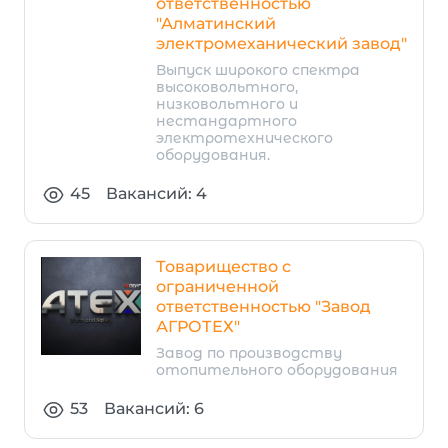
ответственностью
"Алматинский
электромеханический завод"
Выпуск широкого спектра
высоковольтного,
низковольтного и
нестандартного
электротехнического
оборудования.
45
Вакансий: 4
Товарищество с
ограниченной
ответственностью "Завод
АГРОТЕХ"
Завод по производству
отопительного оборудования
53
Вакансий: 6