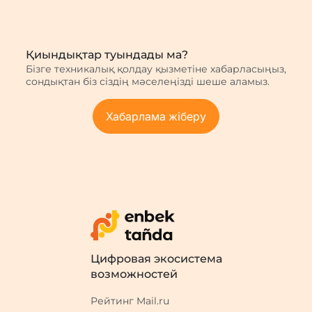
Қиындықтар туындады ма?
Бізге техникалық қолдау қызметіне хабарласыңыз,
сондықтан біз сіздің мәселеңізді шеше аламыз.
Хабарлама жіберу
Цифровая экосистема
возможностей
Рейтинг Mail.ru