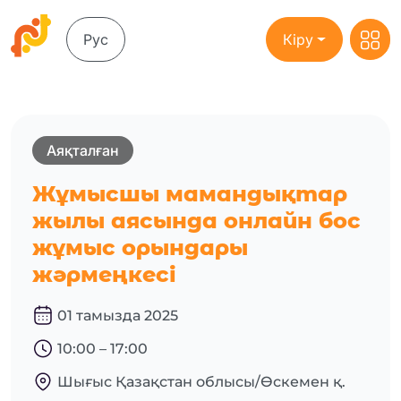
Рус
Кіру
Аяқталған
Жұмысшы мамандықтар
жылы аясында онлайн бос
жұмыс орындары
жәрмеңкесі
01 тамызда 2025
10:00 – 17:00
Шығыс Қазақстан облысы/Өскемен қ.