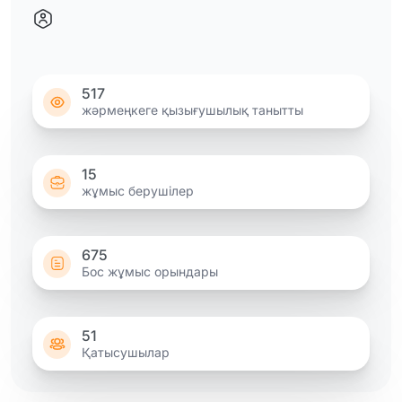
517
жәрмеңкеге қызығушылық танытты
15
жұмыс берушілер
675
Бос жұмыс орындары
51
Қатысушылар